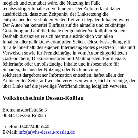
möglich und zumutbar wäre, die Nutzung im Falle
rechtswidriger Inhalte zu verhindern. Der Autor erklärt daher
ausdrücklich, dass zum Zeitpunkt der Linksetzung die
entsprechenden verlinkten Seiten frei von illegalen Inhalten waren.
Der Autor hat keinerlei Einfluss auf die aktuelle und zukünftige
Gestaltung und auf die Inhalte der gelinkten/verknüpften Seiten.
Deshalb distanziert er sich hiermit ausdrücklich von allen
Inhalten aller gelinkten/verknüpften Seiten. Diese Feststellung gilt
für alle innerhalb des eigenen Internetangebotes gesetzten Links und
Verweisen sowie für Fremdeinträge in vom Autor eingerichteten
Gästebüchern, Diskussionsforen und Mailinglisten. Für illegale,
fehlerhafte oder unvollständige Inhalte und insbesondere für
Schäden, die aus der Nutzung oder Nichtnutzung
solcherart dargebotener Information entstehen, haftet allein der
Anbieter der Seite, auf welche verwiesen wurde, nicht derjenige, der
über Links auf die jeweilige Veröffentlichung lediglich verweist.
Volkshochschule Dessau-Roßlau
Erdmannsdorffstraße 3
06844 Dessau-Roßlau
Telefon 0340/24005540
E-Mail:
info(at)vhs-dessau-rosslau.de